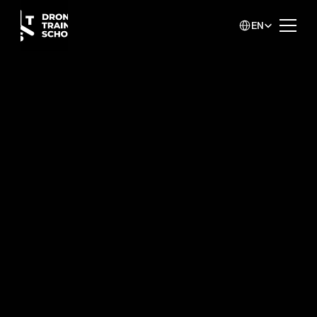
Select Language
EN
www.dts.lt
www.dts.lt
www.dts.lt