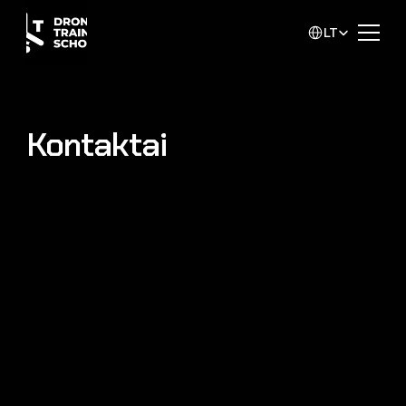
Select Language
LT
Kontaktai
Kontaktinė informacija
Tel. nr.
+370 611 15450 
El. paštas